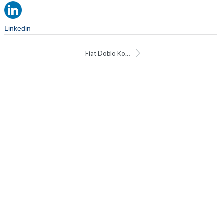
Linkedin
Fiat Doblo Koppelingskabel leiding