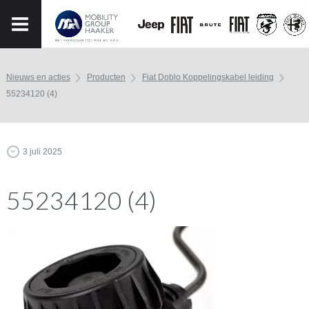
Nieuws en acties
Producten
Fiat Doblo Koppelingskabel leiding
55234120 (4)
3 juli 2025
55234120 (4)