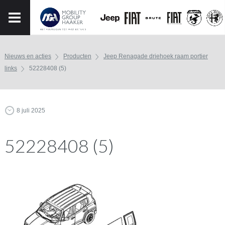
Nieuws en acties
Producten
Jeep Renagade driehoek raam portier
links
52228408 (5)
8 juli 2025
52228408 (5)