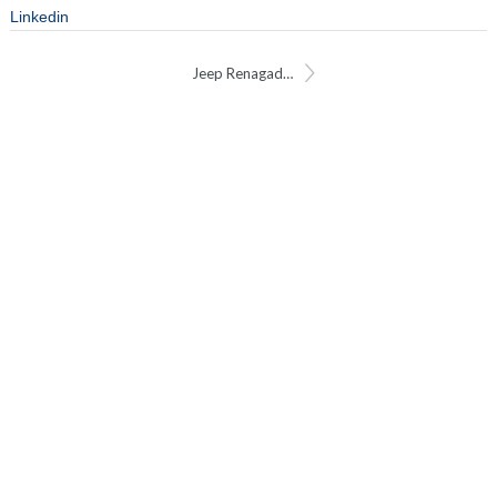
Linkedin
Jeep Renagade driehoek raam portier links