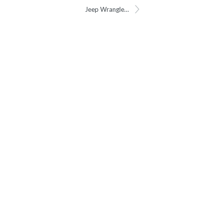
Jeep Wrangler JL Hard Top Disconnect Plate