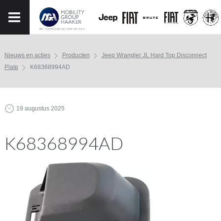
Nieuws en acties
Producten
Jeep Wrangler JL Hard Top Disconnect
Plate
K68368994AD
19 augustus 2025
K68368994AD