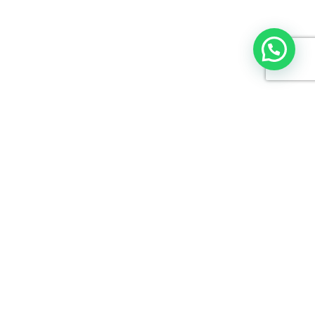
om bij Mobility Group Haaker
ciële Fiat, Fiat Professional, Jeep, Brute en
dealer uit Amsterdam, Heemstede en Hillegom.
r dan 35 jaar kennis en ervaring.