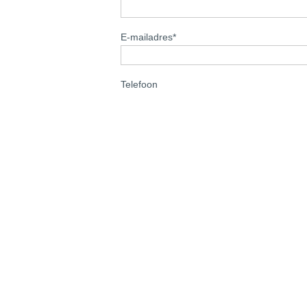
E-mailadres
*
Telefoon
Mobility Group Haaker Amster
De Flinesstraat 22, 1114 AL Amsterdam
020 665 0050