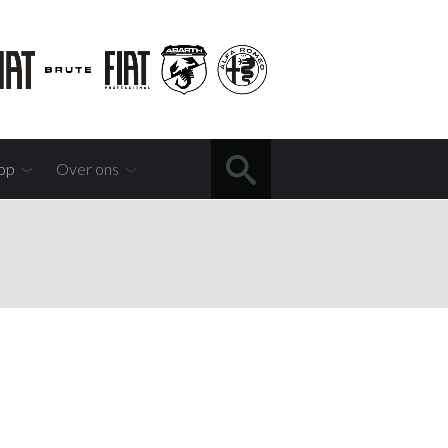
op
Over ons