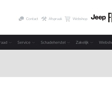
Contact
Afspraak
Webshop
raad
Service
Schadeherstel
Zakelijk
Websh