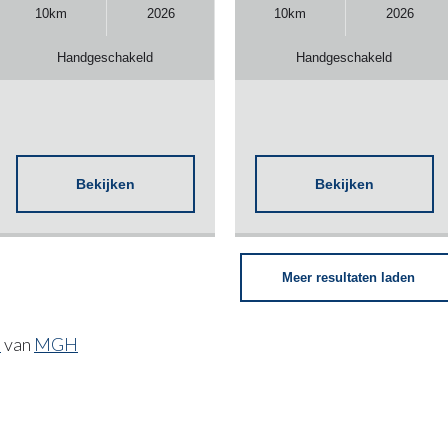
10km
2026
10km
2026
Handgeschakeld
Handgeschakeld
Bekijken
Bekijken
Meer resultaten laden
E
van
MGH