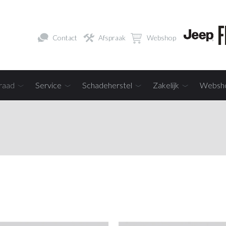
Contact
Afspraak
Webshop
raad
Service
Schadeherstel
Zakelijk
Websh