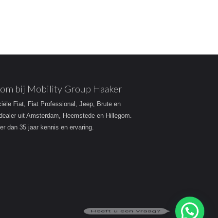
om bij Mobility Group Haaker
ciële Fiat, Fiat Professional, Jeep, Brute en
dealer uit Amsterdam, Heemstede en Hillegom.
r dan 35 jaar kennis en ervaring.
Heeft u een vraag?