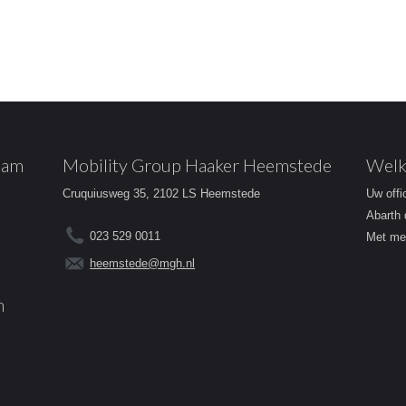
dam
Mobility Group Haaker Heemstede
Welk
Cruquiusweg 35, 2102 LS Heemstede
Uw offi
Abarth 
023 529 0011
Met mee
heemstede@mgh.nl
m