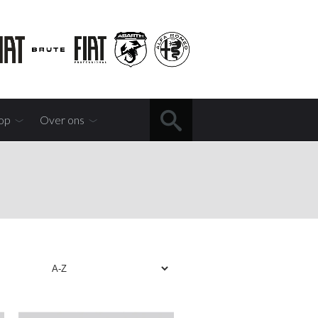
op
Over ons