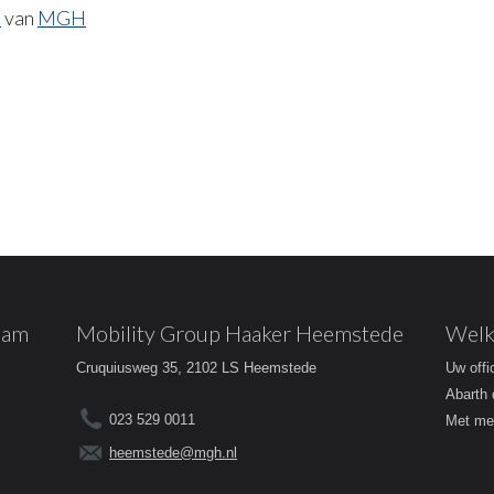
E
van
MGH
dam
Mobility Group Haaker Heemstede
Welk
Cruquiusweg 35, 2102 LS Heemstede
Uw offi
Abarth 
023 529 0011
Met mee
heemstede@mgh.nl