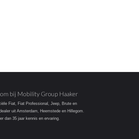
om bij Mobility Group Haaker
ciële Fiat, Fiat Professional, Jeep, Brute en
dealer uit Amsterdam, Heemstede en Hillegom.
r dan 35 jaar kennis en ervaring.