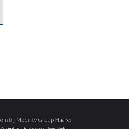
om bij Mobility Group Haaker
ciële Fiat, Fiat Professional, Jeep, Brute en