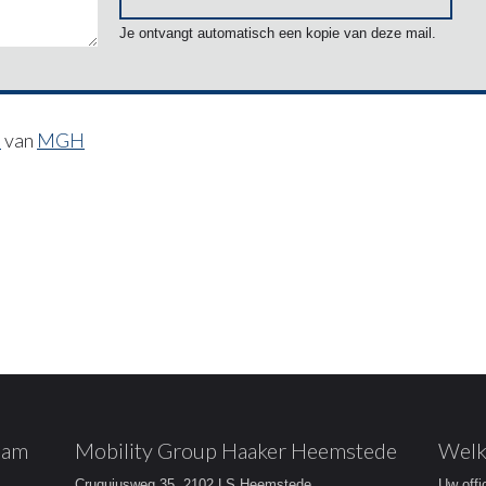
Je ontvangt automatisch een kopie van deze mail.
E
van
MGH
dam
Mobility Group Haaker Heemstede
Welk
Cruquiusweg 35, 2102 LS Heemstede
Uw offi