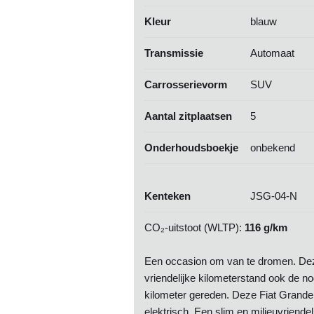
Kleur
blauw
Transmissie
Automaat
Carrosserievorm
SUV
Aantal zitplaatsen
5
Onderhoudsboekje
onbekend
Kenteken
JSG-04-N
CO₂-uitstoot (WLTP):
116 g/km
Een occasion om van te dromen. Deze
vriendelijke kilometerstand ook de n
kilometer gereden. Deze Fiat Grande
elektrisch. Een slim en milieuvriende