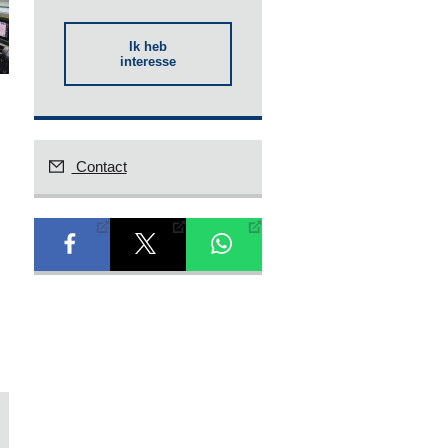
Ik heb
interesse
Contact
Vermogen
110 pk
Aantal cilin