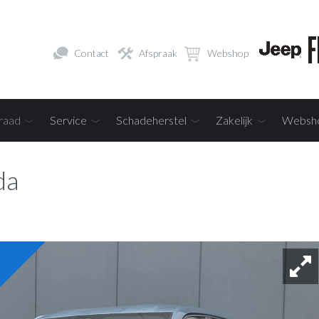
Contact
Afspraak
Webshop
raad
Service
Schadeherstel
Zakelijk
Websh
da