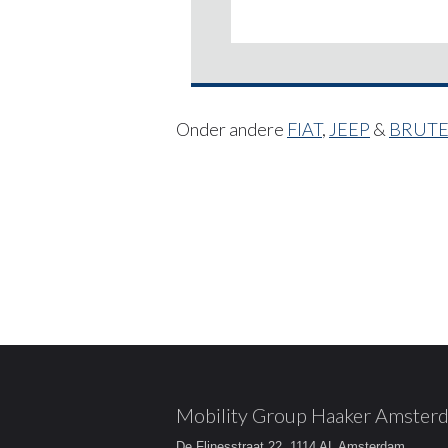
Onder andere
FIAT
,
JEEP
&
BRUT
Mobility Group Haaker Amster
De Flinesstraat 22, 1114 AL Amsterdam