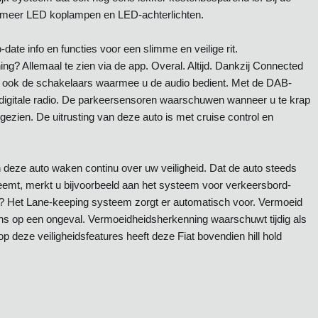
r meer LED koplampen en LED-achterlichten.
-date info en functies voor een slimme en veilige rit.
ng? Allemaal te zien via de app. Overal. Altijd. Dankzij Connected
h ook de schakelaars waarmee u de audio bedient. Met de DAB-
e digitale radio. De parkeersensoren waarschuwen wanneer u te krap
t gezien. De uitrusting van deze auto is met cruise control en
n deze auto waken continu over uw veiligheid. Dat de auto steeds
emt, merkt u bijvoorbeeld aan het systeem voor verkeersbord-
ne? Het Lane-keeping systeem zorgt er automatisch voor. Vermoeid
kans op een ongeval. Vermoeidheidsherkenning waarschuwt tijdig als
 deze veiligheidsfeatures heeft deze Fiat bovendien hill hold