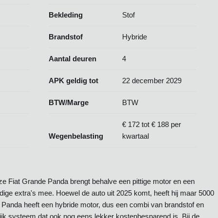
Bekleding
Stof
Brandstof
Hybride
Aantal deuren
4
APK geldig tot
22 december 2029
BTW/Marge
BTW
€ 172 tot € 188 per
Wegenbelasting
kwartaal
 Fiat Grande Panda brengt behalve een pittige motor en een
odige extra's mee. Hoewel de auto uit 2025 komt, heeft hij maar 5000
 Panda heeft een hybride motor, dus een combi van brandstof en
lijk systeem dat ook nog eens lekker kostenbesparend is. Bij de