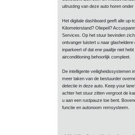
uitrusting van deze auto horen onde
Het digitale dashboard geeft alle up-to
Kilometerstand? Oliepeil? Accuspanni
Services. Op het stuur bevinden zic
ontvanger luistert u naar glashelder
inparkeert of dat ene paaltje niet heb
airconditioning behoorlijk compleet.
De intelligente veiligheidssystemen i
meer taken van de bestuurder overne
detectie in deze auto. Keep your la
achter het stuur zitten vergroot de 
u aan een rustpauze toe bent. Bovenop
functie en autonoom remsysteem.