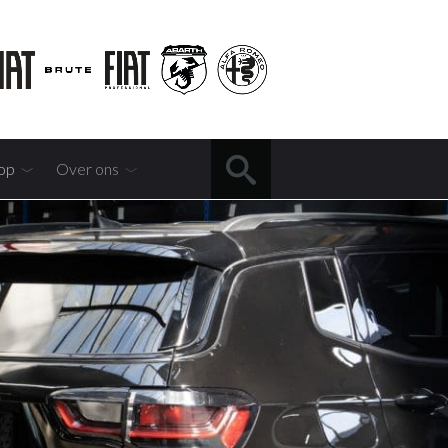
op
Over ons