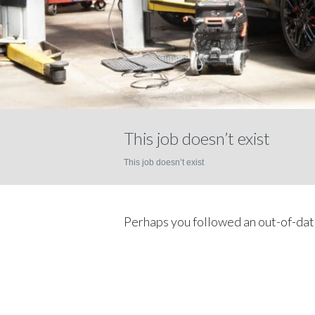
This job doesn’t exist
This job doesn’t exist
Perhaps you followed an out-of-date