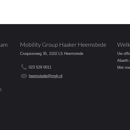
dam
Mobility Group Haaker Heemstede
Welk
Cruquiusweg 35, 2102 LS Heemstede
Uw offi
Abarth 
023 529 0011
Met mee
heemstede@mgh.nl
m