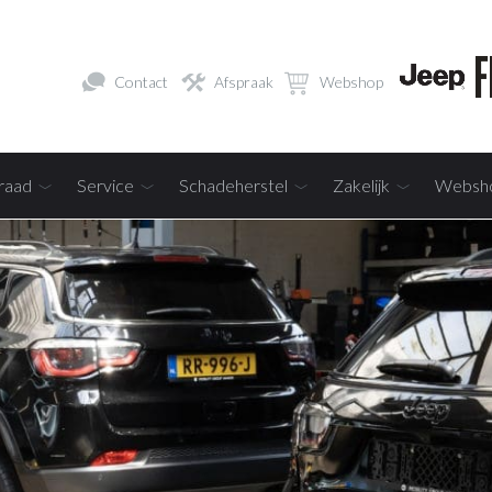
Contact
Afspraak
Webshop
raad
Service
Schadeherstel
Zakelijk
Websh