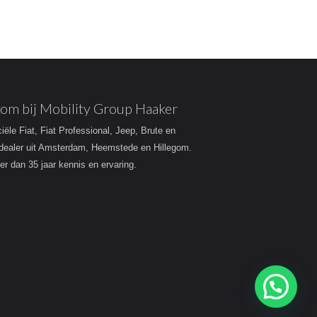
om bij Mobility Group Haaker
ciële Fiat, Fiat Professional, Jeep, Brute en
dealer uit Amsterdam, Heemstede en Hillegom.
r dan 35 jaar kennis en ervaring.
Heeft u een vraag?