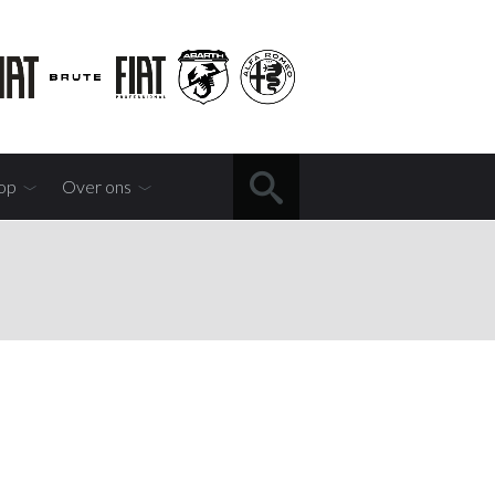
op
Over ons