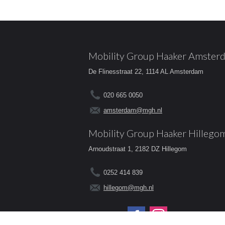
Mobility Group Haaker Amster
De Flinesstraat 22, 1114 AL Amsterdam
020 665 0050
amsterdam@mgh.nl
Mobility Group Haaker Hillego
Arnoudstraat 1, 2182 DZ Hillegom
0252 414 839
hillegom@mgh.nl
Volg ons op: