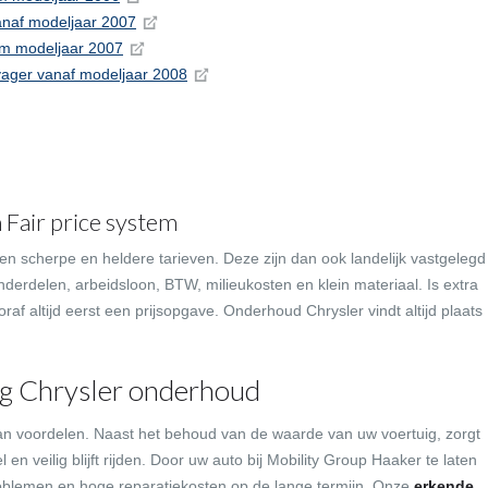
anaf modeljaar 2007
/m modeljaar 2007
ager vanaf modeljaar 2008
Fair price system
 scherpe en heldere tarieven. Deze zijn dan ook landelijk vastgelegd
onderdelen, arbeidsloon, BTW, milieukosten en klein materiaal. Is extra
oraf altijd eerst een prijsopgave. Onderhoud Chrysler vindt altijd plaats
ig Chrysler onderhoud
an voordelen. Naast het behoud van de waarde van uw voertuig, zorgt
 en veilig blijft rijden. Door uw auto bij Mobility Group Haaker te laten
blemen en hoge reparatiekosten op de lange termijn. Onze
erkende