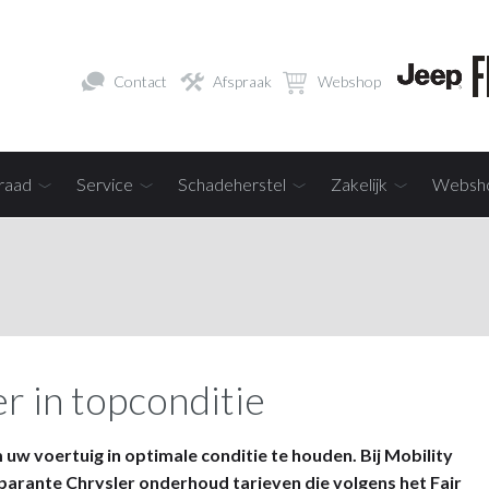
Contact
Afspraak
Webshop
raad
Service
Schadeherstel
Zakelijk
Websh
r in topconditie
uw voertuig in optimale conditie te houden. Bij Mobility
parante Chrysler onderhoud tarieven die volgens het Fair