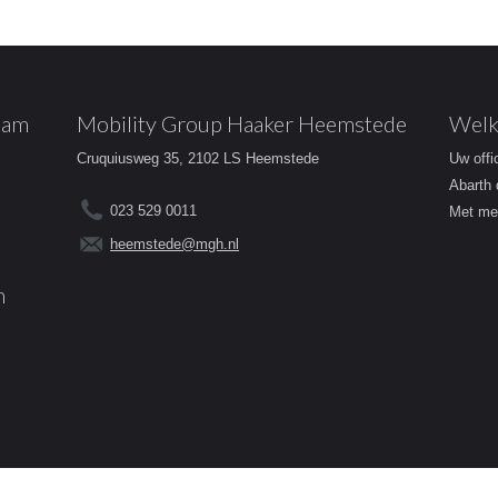
dam
Mobility Group Haaker Heemstede
Welk
Cruquiusweg 35, 2102 LS Heemstede
Uw offi
Abarth 
023 529 0011
Met mee
heemstede@mgh.nl
m