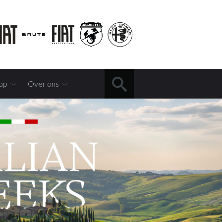
op
Over ons