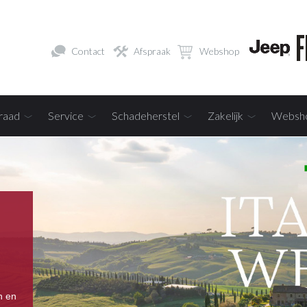
Contact
Afspraak
Webshop
raad
Service
Schadeherstel
Zakelijk
Websh
n en