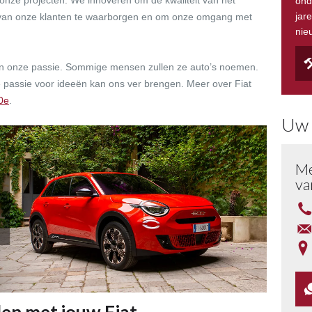
 onze projecten. We innoveren om de kwaliteit van het
ond
jar
id van onze klanten te waarborgen en om onze omgang met
nie
n onze passie. Sommige mensen zullen ze auto’s noemen.
 passie voor ideeën kan ons ver brengen. Meer over Fiat
0e
.
Uw 
Me
va