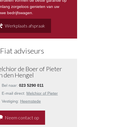
erdelen vormen de beste garantie op
enlang zorgeloos genieten van uw
uwe bedrijfswagen.
Werkplaats afspraak
Fiat adviseurs
lchior de Boer of Pieter
n den Hengel
Bel naar:
023 5290 011
E-mail direct:
Melchior of Pieter
Vestiging:
Heemstede
Neem contact op