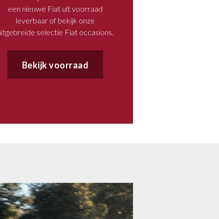
Proefrijden
een nieuwe Fiat uit voorraad
Op voorraad
leverbaar of bekijk onze
uitgebreide selectie Fiat occasions.
Ontdek
Bekijk voorraad
00 Hybrid