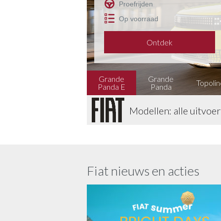
Proefrijden
Op voorraad
Ontdek
Grande
Grande
Topolin
Panda E
Panda
Modellen
: alle uitvoe
Fiat nieuws en acties