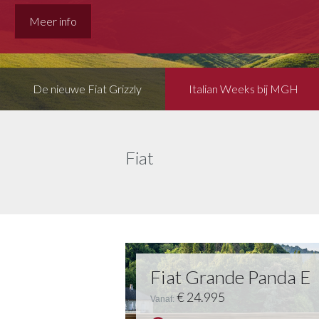
extra inruilvoordeel op jouw huidige auto.
Meer info
De nieuwe Fiat Grizzly
Italian Weeks bij MGH
Fiat
Fiat Grande Panda E
€ 24.995
Vanaf: