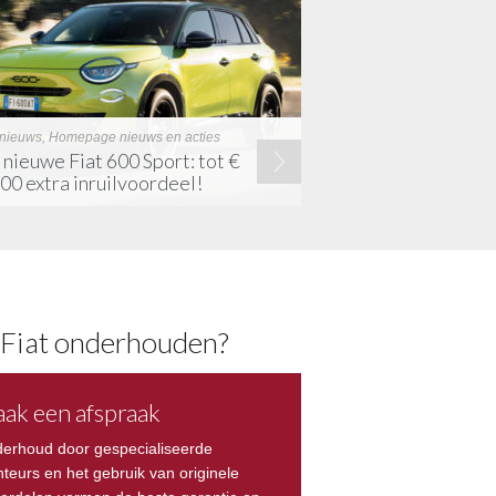
 nieuws, Homepage nieuws en acties
nieuwe Fiat 600 Sport: tot €
00 extra inruilvoordeel!
Fiat onderhouden?
ak een afspraak
erhoud door gespecialiseerde
teurs en het gebruik van originele