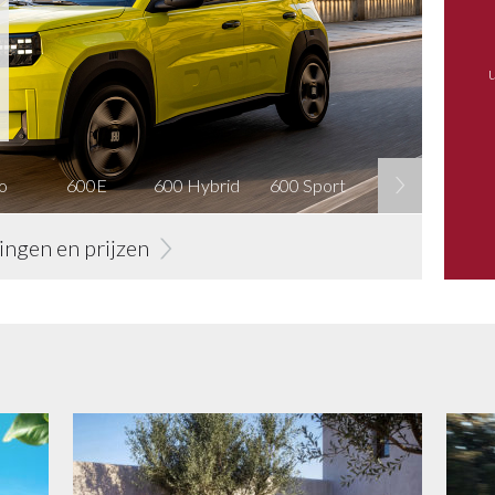
o
600E
600 Hybrid
600 Sport
500E
5
ringen en prijzen