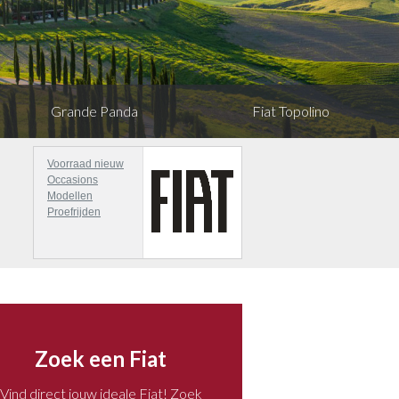
Grande Panda
Fiat Topolino
Voorraad nieuw
Occasions
Modellen
Proefrijden
at Grande Panda Hybrid
Zoek een Fiat
€ 25.999
:
Vind direct jouw ideale Fiat! Zoek