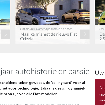
Fiat nieuws, Homepage nieuws en acties
Fiat
Maak kennis met de nieuwe Fiat
De 
Grizzly!
2.5
jaar autohistorie en passie
Uw 
scheidend teken geweest, de ‘calling card’ voor al
Ma
 het voor technologie, Italiaans design, dynamiek
e bron zijn van alle Fiat-modellen.
Ond
mon