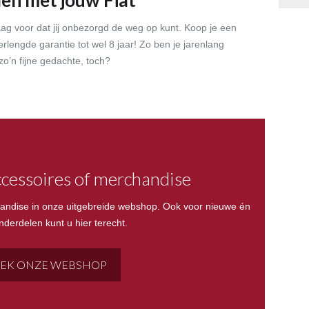
jden met jouw Fiat
ag voor dat jij onbezorgd de weg op kunt. Koop je een
rlengde garantie tot wel 8 jaar! Zo ben je jarenlang
o’n fijne gedachte, toch?
cessoires of merchandise
andise in onze uitgebreide webshop. Ook voor nieuwe én
nderdelen kunt u hier terecht.
EK ONZE WEBSHOP