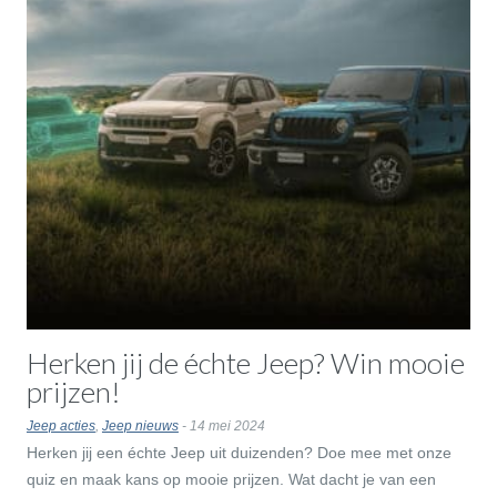
Herken jij de échte Jeep? Win mooie
prijzen!
Jeep acties
,
Jeep nieuws
- 14 mei 2024
Herken jij een échte Jeep uit duizenden? Doe mee met onze
quiz en maak kans op mooie prijzen. Wat dacht je van een