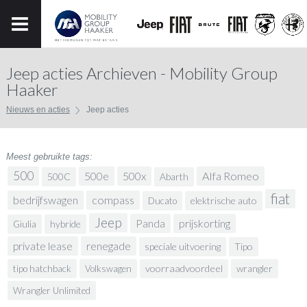
Jeep acties Archieven - Mobility Group
Haaker
Nieuws en acties
Jeep acties
Meest gebruikte tags:
500
500x
Alfa Romeo
500e
500C
Abarth
fiat
bedrijfswagen
compass
elektrische auto
Ducato
Jeep
prijskorting
Panda
hybride
Giulia
renegade
private lease
speciale uitvoering
Tipo
voorraadvoordeel
wrangler
tipo hatchback
Volkswagen
Wrangler Unlimited