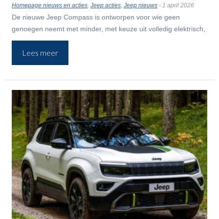
Homepage nieuws en acties
,
Jeep acties
,
Jeep nieuws
- 1 april 2026
De nieuwe Jeep Compass is ontworpen voor wie geen
genoegen neemt met minder, met keuze uit volledig elektrisch,
plug-in hybride of hybride. Profiteer nu van een voordeel tot €
Lees meer
3.000 en ervaar zelf het verschil.