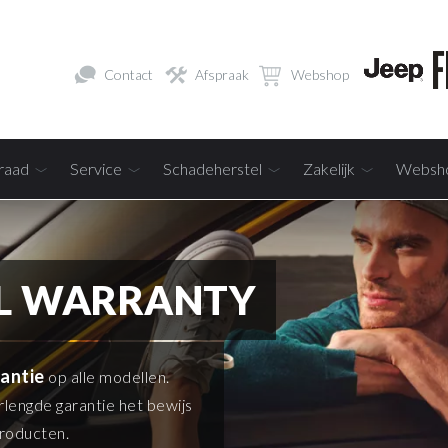
Contact
Afspraak
Webshop
raad
Service
Schadeherstel
Zakelijk
Websh
AL WARRANTY
rantie
op alle modellen.
lengde garantie het bewijs
producten.