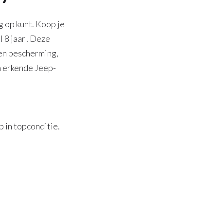
 op kunt. Koop je
l 8 jaar! Deze
ren bescherming,
n erkende Jeep-
 in topconditie.