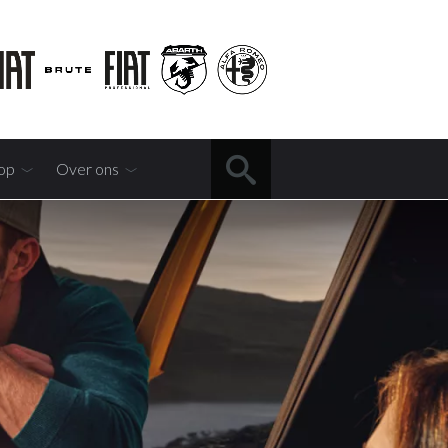
op
Over ons