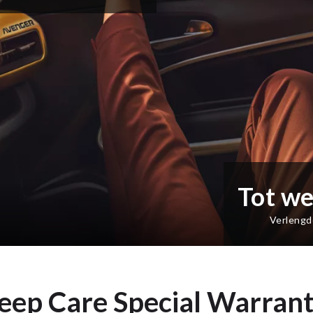
Tot we
Verlengd
eep Care Special Warran