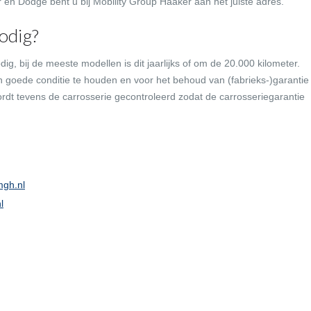
 en Dodge bent u bij Mobility Group Haaker aan het juiste adres.
odig?
g, bij de meeste modellen is dit jaarlijks of om de 20.000 kilometer.
n goede conditie te houden en voor het behoud van (fabrieks-)garantie
rdt tevens de carrosserie gecontroleerd zodat de carrosseriegarantie
gh.nl
l