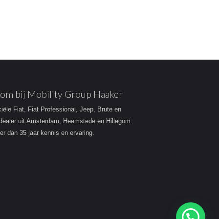
om bij Mobility Group Haaker
ciële Fiat, Fiat Professional, Jeep, Brute en
dealer uit Amsterdam, Heemstede en Hillegom.
r dan 35 jaar kennis en ervaring.
Heeft u een vraag?