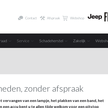
Contact
Afspraak
Webshop
raad
Service
Schadeherstel
Zakelijk
Websh
eden, zonder afspraak
 vervangen van een lampje, het plakken van een band, het
n een accu bent u te allen tijde welkom voor een pitstop