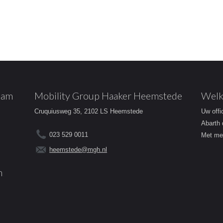
dam
Mobility Group Haaker Heemstede
Welk
Cruquiusweg 35, 2102 LS Heemstede
Uw offi
Abarth 
023 529 0011
Met mee
heemstede@mgh.nl
m