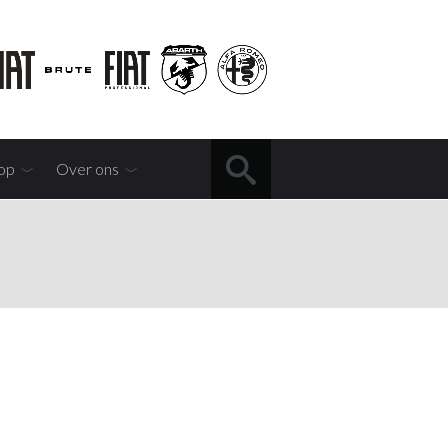
op
Over ons