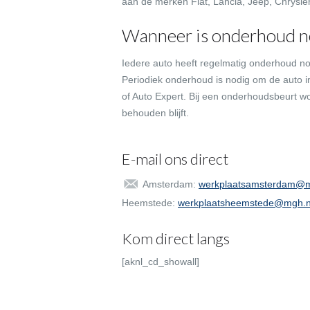
aan de merken Fiat, Lancia, Jeep, Chrysler
Wanneer is onderhoud n
Iedere auto heeft regelmatig onderhoud nodi
Periodiek onderhoud is nodig om de auto i
of Auto Expert. Bij een onderhoudsbeurt wo
behouden blijft.
E-mail ons direct
Amsterdam:
werkplaatsamsterdam@m
Heemstede:
werkplaatsheemstede@mgh.n
Kom direct langs
[aknl_cd_showall]