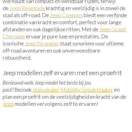
wie houdt van compact en wendbaar rijden, terwijl
de
Jeep Renegade
krachtig en veelzijdig is in zowel de
stad als off-road. De
Jeep Compass
biedt een verfijnde
combinatie van kracht en comfort, perfect voor lange
afstanden en ook dagelijkse ritten. Met de
Jeep Grand
Cherokee
ervaar je pure luxe en prestaties. De
iconische
Jeep Wrangler
staat synoniem voor ultieme
off-road avonturen en ook onverwoestbare
robuustheid.
Jeep modellen zelf ervaren met een proefrit
Benieuwd welk Jeep model het beste bij jou
past?
Bezoek
Jeep dealer
Mobility Group Haaker
en
plan een proefrit om de veelzijdigheid en kracht van de
Jeep
modellen vervolgens zelf te ervaren!