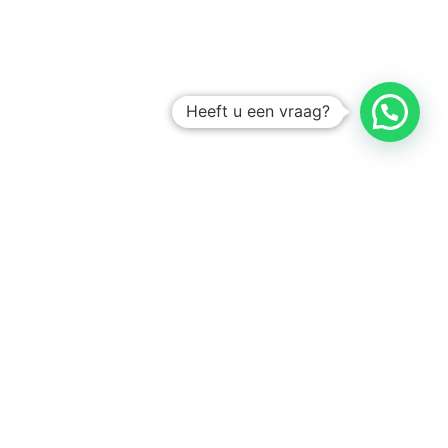
Heeft u een vraag?
Amsterdam
Heemstede
Hillegom