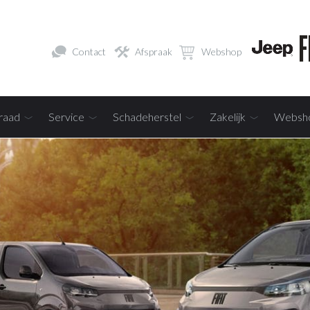
Contact
Afspraak
Webshop
raad
Service
Schadeherstel
Zakelijk
Websh