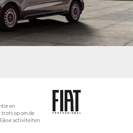
ntie en
 trots op om de
ijkse activiteiten