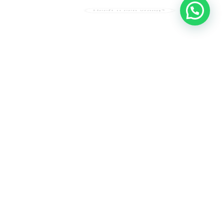
Heeft u een vraag?
Amsterdam
Heemstede
Hillegom
Volg ons op: