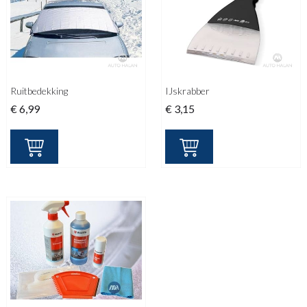
Ruitbedekking
IJskrabber
€
6,99
€
3,15