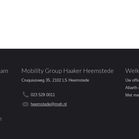
dam
Mobility Group Haaker Heemstede
Welk
Cruquiusweg 35, 2102 LS Heemstede
Uw offi
Abarth 
023 529 0011
Met mee
heemstede@mgh.nl
m