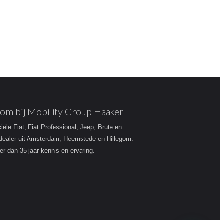
om bij Mobility Group Haaker
ciële Fiat, Fiat Professional, Jeep, Brute en
dealer uit Amsterdam, Heemstede en Hillegom.
r dan 35 jaar kennis en ervaring.