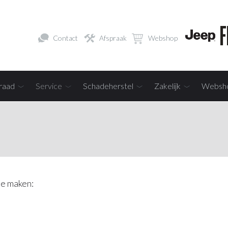
Contact
Afspraak
Webshop
raad
Service
Schadeherstel
Zakelijk
Websh
te maken: