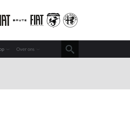
op
Over ons