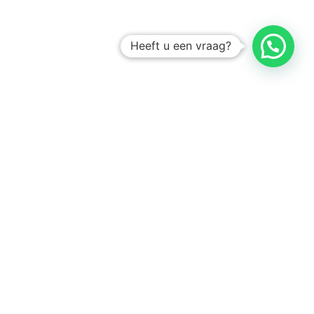
Heeft u een vraag?
Amsterdam
Heemstede
Hillegom
Volg ons op: