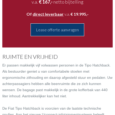
v.a.
€ 167,-
netto bijtelling
Of
direct leverbaar
v.a.
€ 19.995,-
Lease offerte aanvragen
RUIMTE EN VRIJHEID
Er passen makkelijk vijf volwassen personen in de Tipo Hatchback.
Als bestuurder geniet u van comfortabele stoelen met
ergonomische zithouding en daarop afgesteld stuur en pedalen. Uw
achterpassagiers hebben alle beenruimte die ze zich kunnen
wensen. De bagage past makkelijk in de grote kofferbak van 440
liter inhoud. Aantrekkelijker kan het niet.
De Fiat Tipo Hatchback is voorzien van de laatste technische
snufjes. Aan het nieuwe Uconnect-infotainmentsysteem beleeft