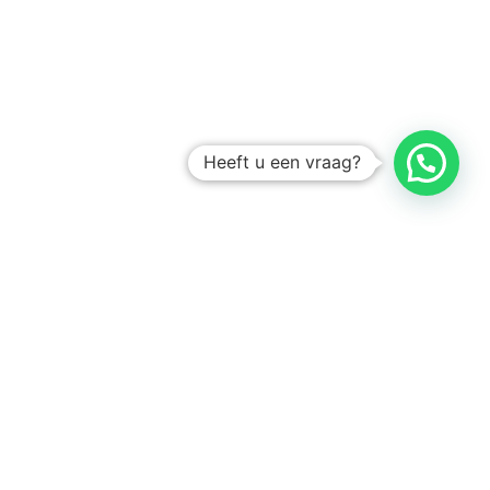
Heeft u een vraag?
Amsterdam
Heemstede
Hillegom