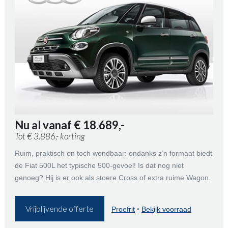
Nu al vanaf € 18.689,-
Tot € 3.886,- korting
Ruim, praktisch en toch wendbaar: ondanks z’n formaat biedt
de Fiat 500L het typische 500-gevoel! Is dat nog niet
genoeg? Hij is er ook als stoere Cross of extra ruime Wagon.
Vrijblijvende offerte
Proefrit
•
Bekijk voorraad