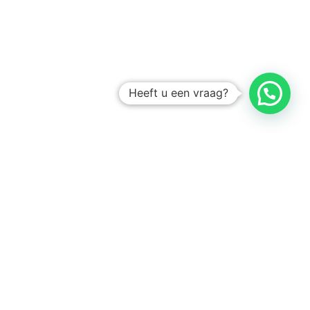
Heeft u een vraag?
Amsterdam
Heemstede
Hillegom