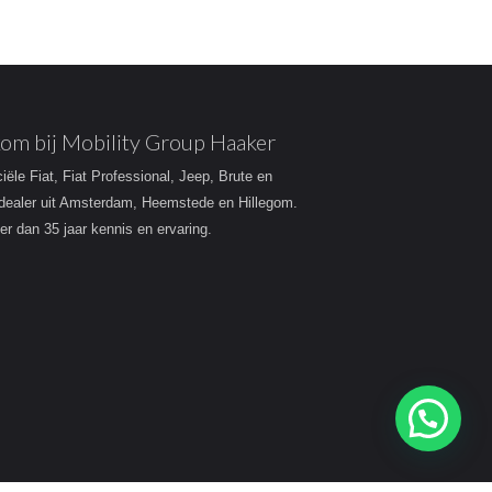
om bij Mobility Group Haaker
ciële Fiat, Fiat Professional, Jeep, Brute en
dealer uit Amsterdam, Heemstede en Hillegom.
r dan 35 jaar kennis en ervaring.
Heeft u een vraag?