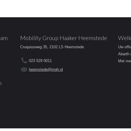
dam
Mobility Group Haaker Heemstede
Welk
Cruquiusweg 35, 2102 LS Heemstede
Uw offi
Abarth 
023 529 0011
Met mee
heemstede@mgh.nl
m