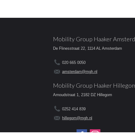
Mobility Group Haaker Amster
De Flinesstraat 22, 1114 AL Amsterdam
020 665 0050
amsterdam@mgh.nl
Mobility Group Haaker Hillego
Arnoudstraat 1, 2182 DZ Hillegom
0252 414 839
hillegom@mgh.nl
Volg ons op: