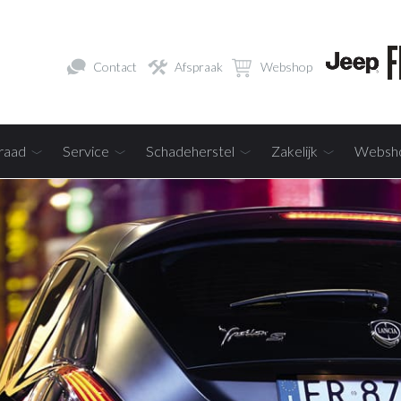
Contact
Afspraak
Webshop
raad
Service
Schadeherstel
Zakelijk
Websh