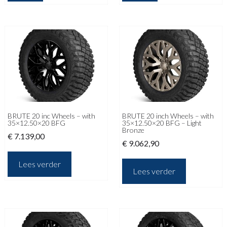
BRUTE 20 inc Wheels – with
BRUTE 20 inch Wheels – with
35×12.50×20 BFG
35×12.50×20 BFG – Light
Bronze
€
7.139,00
€
9.062,90
Lees verder
Lees verder