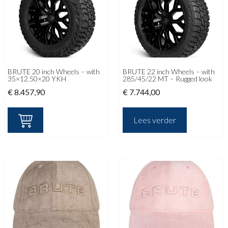
BRUTE 20 inch Wheels – with
BRUTE 22 inch Wheels – with
35×12.50×20 YKH
285/45/22 MT – Rugged look
€
8.457,90
€
7.744,00
Lees verder