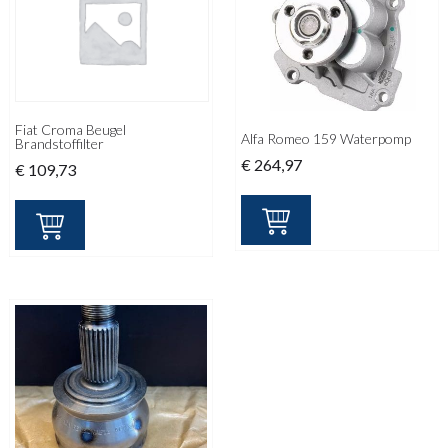
Fiat Croma Beugel
Alfa Romeo 159 Waterpomp
Brandstoffilter
€
264,97
€
109,73