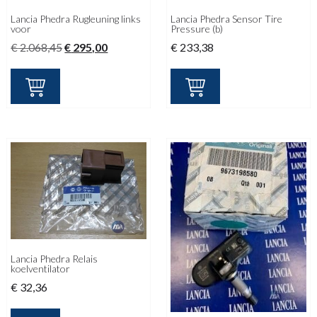
Lancia Phedra Rugleuning links
Lancia Phedra Sensor Tire
voor
Pressure (b)
Oorspronkelijke
Huidige
€
2.068,45
€
295,00
€
233,38
prijs
prijs
was:
is:
€ 2.068,45.
€ 295,00.
Lancia Phedra Relais
koelventilator
€
32,36