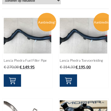
Aanbieding!
Aanbieding
Lancia Phedra Fuel Filler Pipe
Lancia Phedra Toevoerleiding
Oorspronkelijke
Huidige
Oorspronkelijke
Huidige
€
270,08
€
149,95
€
314,33
€
195,00
prijs
prijs
prijs
prijs
was:
is:
was:
is:
€ 270,08.
€ 149,95.
€ 314,33.
€ 195,00.