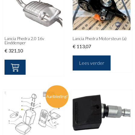
Lancia Phedra 2.0 16v
Lancia Phedra Motorsteun (a)
Einddemper
€
113,07
€
321,10
Lees verder
Aanbieding!