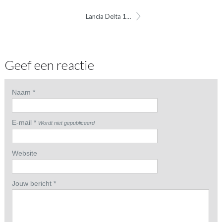
Lancia Delta 1.4 16v Multi Air Gasklephuis
Geef een reactie
Naam *
E-mail *
Wordt niet gepubliceerd
Website
Jouw bericht *