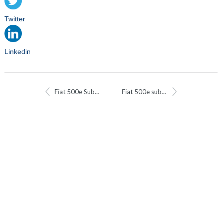
Twitter
Linkedin
Fiat 500e Subsidieverdubbelaar
Fiat 500e subsidieverdubbelaar tot 6.700 euro