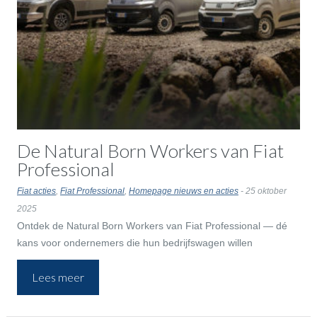
De Natural Born Workers van Fiat
Professional
Fiat acties
,
Fiat Professional
,
Homepage nieuws en acties
- 25 oktober
2025
Ontdek de Natural Born Workers van Fiat Professional — dé
kans voor ondernemers die hun bedrijfswagen willen
upgraden. Profiteer van een aantrekkelijke 0% financiering en
Lees meer
tot wel € 7.500 extra inruilwaarde…