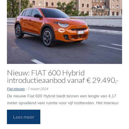
Nieuw: FIAT 600 Hybrid
introductieaanbod vanaf € 29.490,-
Fiat nieuws
- 7 maart 2024
De nieuwe Fiat 600 Hybrid biedt binnen een lengte van 4,17
meter opvallend veel ruimte voor vijf inzittenden. Het interieur
herbergt maar liefst 15 liter aan opbergruimtes voor
Lees meer
persoonlijke spullen. Ze zijn te vinden in de centrale console
tussen de voorstoelen – met een speciale cover en flexibele