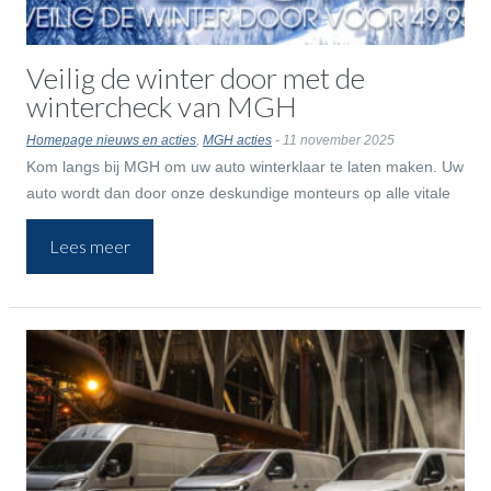
Veilig de winter door met de
wintercheck van MGH
Homepage nieuws en acties
,
MGH acties
- 11 november 2025
Kom langs bij MGH om uw auto winterklaar te laten maken. Uw
auto wordt dan door onze deskundige monteurs op alle vitale
punten gecontroleerd.
Lees meer