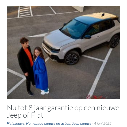
Nu tot 8 jaar garantie op een nieuwe
Jeep of Fiat
Fiat nieuws
,
Homepage nieuws en acties
,
Jeep nieuws
- 4 juni 2025