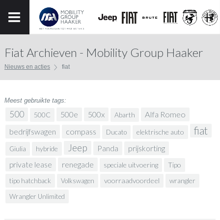
Fiat Archieven - Mobility Group Haaker
Nieuws en acties
fiat
Meest gebruikte tags:
500
500x
Alfa Romeo
500e
500C
Abarth
fiat
bedrijfswagen
compass
elektrische auto
Ducato
Jeep
prijskorting
Panda
hybride
Giulia
renegade
private lease
speciale uitvoering
Tipo
voorraadvoordeel
wrangler
tipo hatchback
Volkswagen
Wrangler Unlimited