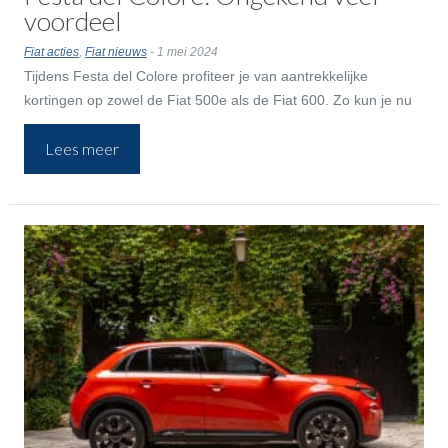
voordeel
Fiat acties
,
Fiat nieuws
- 1 mei 2024
Tijdens Festa del Colore profiteer je van aantrekkelijke
kortingen op zowel de Fiat 500e als de Fiat 600. Zo kun je nu
extra voordelig jouw droomauto bemachtigen. En alsof dat nog
Lees meer
niet genoeg is, kun je tijdens deze actie ook gebruikmaken van
de 50-50 deal: betaal nu de helft en de rest pas over twee jaar!