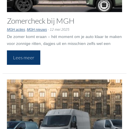
Zomercheck bij MGH
MGH acties
,
MGH nieuws
- 12 mei 2025
De zomer komt eraan – hét moment om je auto klaar te maken
voor zonnige ritten, dagjes uit en misschien zelfs wel een
roadtrip. Met de zomercheck van MGH zorgen we dat je voor
Lees meer
nog geen € 34,95 veilig en zorgeloos op weg kunt. We
controleren belangrijke punten van je auto, zodat je niet voor
verrassingen komt te staan.