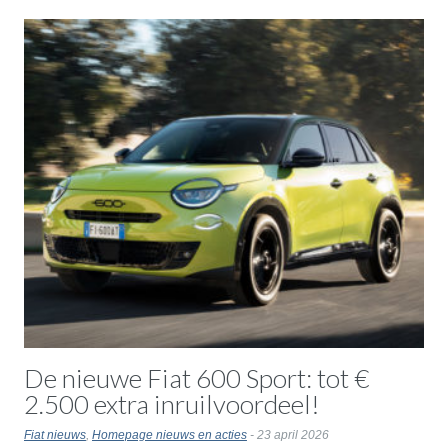
De nieuwe Fiat 600 Sport: tot €
2.500 extra inruilvoordeel!
Fiat nieuws
,
Homepage nieuws en acties
- 23 april 2026