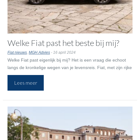
Welke Fiat past het beste bij mij?
Fiat nieuws
,
MGH Advies
- 16 april 2024
Welke Fiat past eigenlijk bij mij? Het is een vraag die echoot
langs de kronkelige wegen van je levensreis. Fiat, met zijn rijke
erfgoed en sprankelende toekomst, biedt een scala aan
Lees meer
karakters op vier wielen, elk met een eigen verhaal. Maar
welke Fiat ga je kopen? We helpen je op weg om de juiste
keuze te maken, die past bij jouw levenstijl.