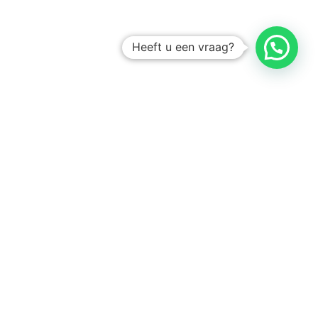
Heeft u een vraag?
Amsterdam
Heemstede
Hillegom
Volg ons op: