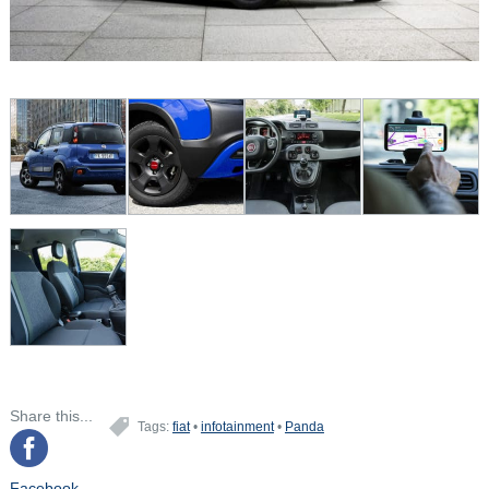
Share this...
Tags:
fiat
•
infotainment
•
Panda
Facebook