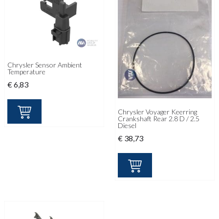
Chrysler Sensor Ambient
Temperature
€
6,83
Chrysler Voyager Keerring
Crankshaft Rear 2.8 D / 2.5
Diesel
€
38,73