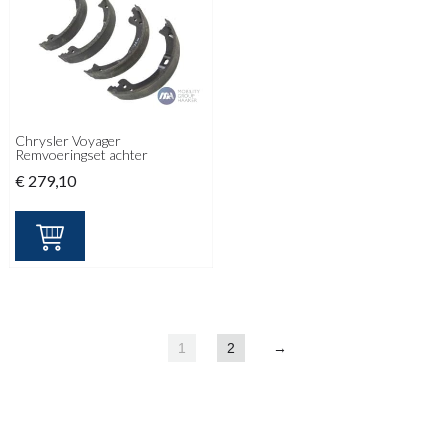
Chrysler Voyager
Remvoeringset achter
€
279,10
1
2
→