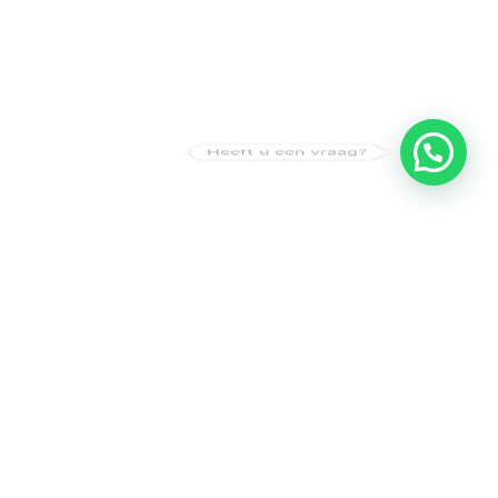
Heeft u een vraag?
Amsterdam
Heemstede
Hillegom