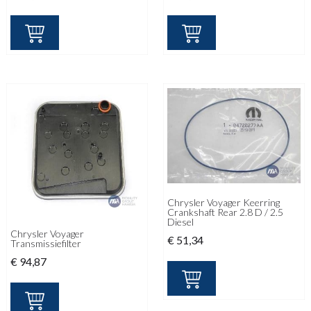
Chrysler Voyager Keerring
Crankshaft Rear 2.8 D / 2.5
Diesel
Chrysler Voyager
€
51,34
Transmissiefilter
€
94,87