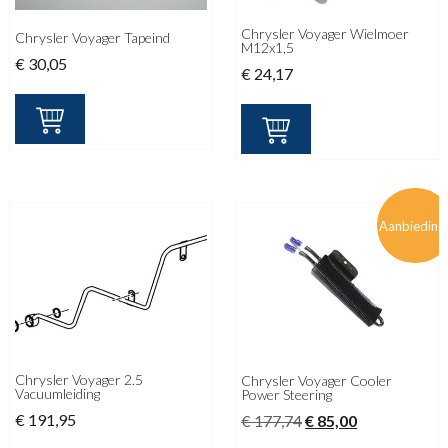
Chrysler Voyager Wielmoer
Chrysler Voyager Tapeind
M12x1,5
€
30,05
€
24,17
Aanbieding
Chrysler Voyager 2.5
Chrysler Voyager Cooler
Vacuumleiding
Power Steering
€
191,95
Oorspronkelijke
Huidige
€
177,74
€
85,00
prijs
prijs