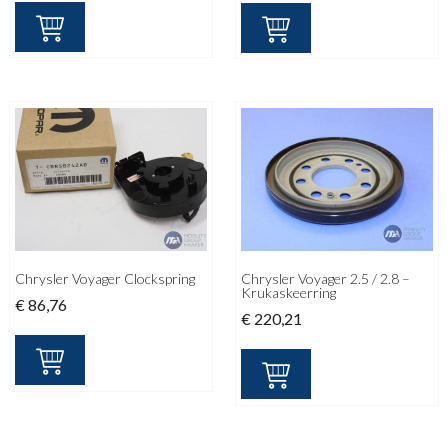
was:
is:
€ 177,74.
€ 85,00.
Chrysler Voyager Clockspring
Chrysler Voyager 2.5 / 2.8 –
Krukaskeerring
€
86,76
€
220,21