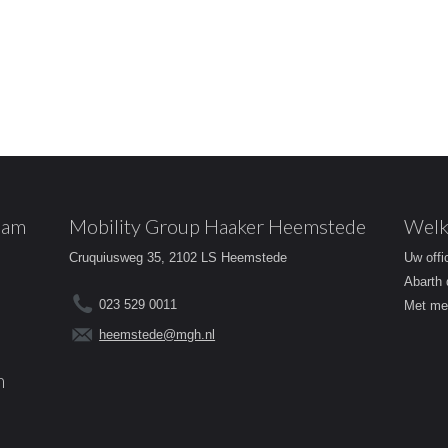
dam
Mobility Group Haaker Heemstede
Welk
Cruquiusweg 35, 2102 LS Heemstede
Uw offi
Abarth 
023 529 0011
Met mee
heemstede@mgh.nl
m