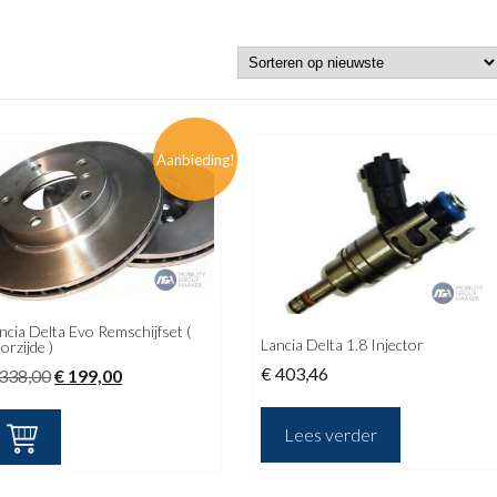
Aanbieding!
ncia Delta Evo Remschijfset (
Lancia Delta 1.8 Injector
orzijde )
€
403,46
Oorspronkelijke
Huidige
338,00
€
199,00
prijs
prijs
was:
is:
Lees verder
€ 338,00.
€ 199,00.