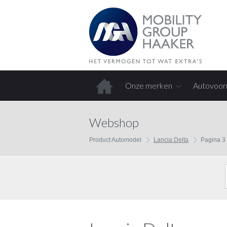
Onze merken
Autovoor
Home
Webshop
Product Automodel
Lancia Delta
Pagina 3