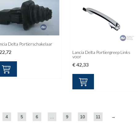
ncia Delta Portierschakelaar
22,72
Lancia Delta Portiergreep Links
voor
€
42,33
4
5
6
…
9
10
11
→