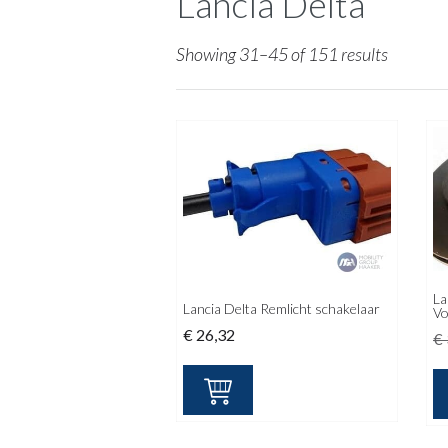
Lancia Delta
Showing 31–45 of 151 results
La
Lancia Delta Remlicht schakelaar
Vo
€
26,32
€