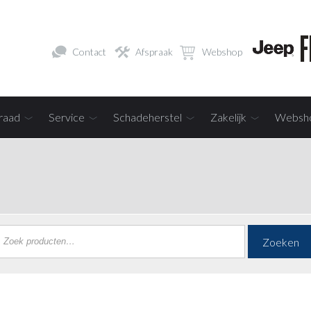
Contact
Afspraak
Webshop
raad
Service
Schadeherstel
Zakelijk
Websh
Zoeken