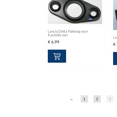
Lancia Delta Pakking voor
Kachelkraan
La
€
6,99
€
←
1
2
3