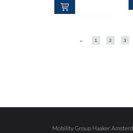
←
1
2
3
Mobility Group Haaker Amster