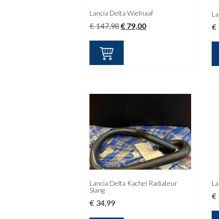
Lancia Delta Wielnaaf
La
Oorspronkelijke
Huidige
€
147,98
€
79,00
€
prijs
prijs
was:
is:
€ 147,98.
€ 79,00.
Lancia Delta Kachel Radiateur
La
Slang
€
€
34,99