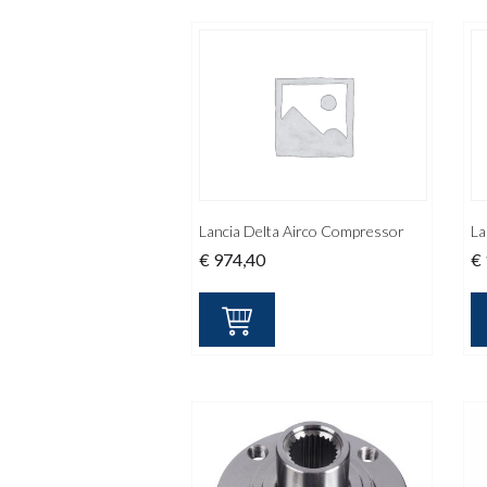
Lancia Delta Airco Compressor
La
€
974,40
€