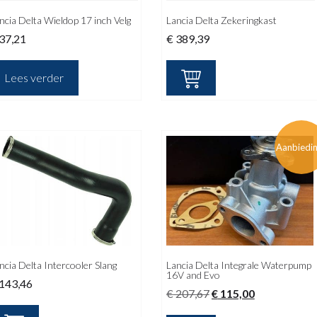
ncia Delta Wieldop 17 inch Velg
Lancia Delta Zekeringkast
37,21
€
389,39
Lees verder
Aanbiedi
ncia Delta Intercooler Slang
Lancia Delta Integrale Waterpump
16V and Evo
143,46
Oorspronkelijke
Huidige
€
207,67
€
115,00
prijs
prijs