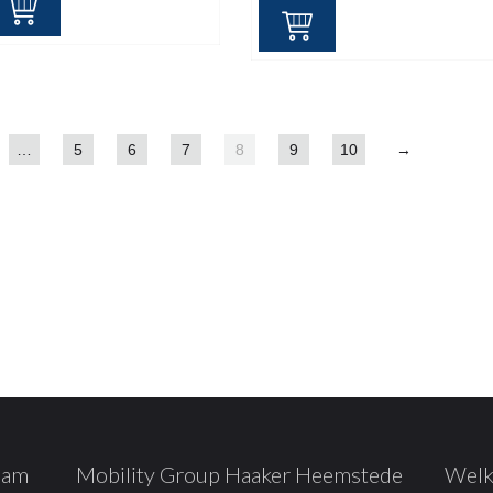
was:
is:
€ 207,67.
€ 115,00.
…
5
6
7
8
9
10
→
dam
Mobility Group Haaker Heemstede
Welk