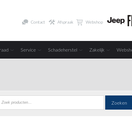
Contact
Afspraak
Webshop
raad
Service
Schadeherstel
Zakelijk
Websh
Zoeken