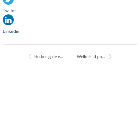
Twitter
Linkedin
Herken jij de échte Jeep? Win mooie prijzen!
Welke Fiat past het beste bij mij?