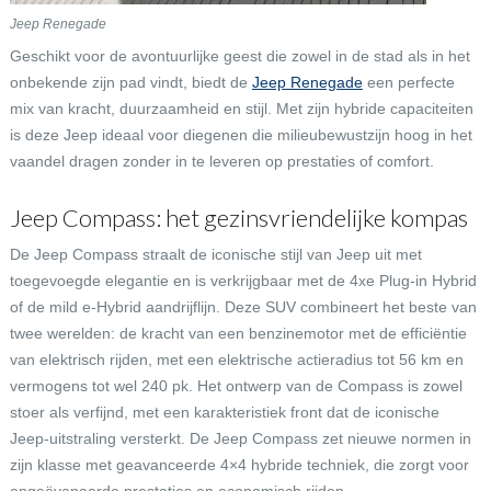
Jeep Renegade
Geschikt voor de avontuurlijke geest die zowel in de stad als in het
onbekende zijn pad vindt, biedt de
Jeep Renegade
een perfecte
mix van kracht, duurzaamheid en stijl. Met zijn hybride capaciteiten
is deze Jeep ideaal voor diegenen die milieubewustzijn hoog in het
vaandel dragen zonder in te leveren op prestaties of comfort.
Jeep Compass: het gezinsvriendelijke kompas
De Jeep Compass straalt de iconische stijl van Jeep uit met
toegevoegde elegantie en is verkrijgbaar met de 4xe Plug-in Hybrid
of de mild e-Hybrid aandrijflijn. Deze SUV combineert het beste van
twee werelden: de kracht van een benzinemotor met de efficiëntie
van elektrisch rijden, met een elektrische actieradius tot 56 km en
vermogens tot wel 240 pk. Het ontwerp van de Compass is zowel
stoer als verfijnd, met een karakteristiek front dat de iconische
Jeep-uitstraling versterkt. De Jeep Compass zet nieuwe normen in
zijn klasse met geavanceerde 4×4 hybride techniek, die zorgt voor