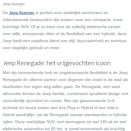
Jeep Avenger
De
Jeep Avenger
is perfect voor stedelijke avonturiers en
milieubewuste bestuurders die zoeken naar een compacte, maar
krachtige SUV. Of je nu kiest voor de volledig elektrische variant
voor stille, emissievrije ritten of de flexibiliteit van een hybride, deze
Jeep biedt een naadloze blend van stijl, duurzaamheid en avontuur
voor dagelijks gebruik en meer.
Jeep Renegade: het vrijgevochten icoon
Met zijn kenmerkende look en ongeëvenaarde flexibiliteit is de Jeep
Renegade de ultieme partner voor degenen die zowel in de stad als
daarbuiten hun eigen weg willen gaan. De Renegade, een ware
allrounder binnen de Jeep-familie, combineert opvallend design met
uitzonderlijk rijcomfort en ruimte. Met zijn geavanceerde 4×4-
techniek en keuze tussen een 4xe Plug-in Hybrid of een mild e-
Hybrid aandrijflijn, zet de Renegade nieuwe standaarden in hybride
rijden. Deze veelzijdige SUV, met vermogens tot wel 240 pk en een
elektrische actieradius tot 50 km, is zowel economisch als krachtig.