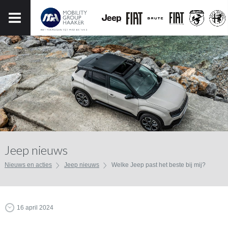
Jeep nieuws
Nieuws en acties
Jeep nieuws
Welke Jeep past het beste bij mij?
16 april 2024