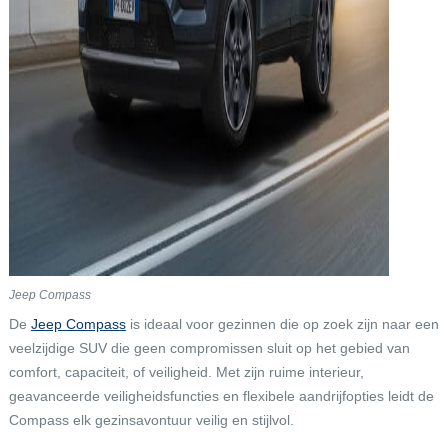
Jeep Compass
De
Jeep Compass
is ideaal voor gezinnen die op zoek zijn naar een
veelzijdige SUV die geen compromissen sluit op het gebied van
comfort, capaciteit, of veiligheid. Met zijn ruime interieur,
geavanceerde veiligheidsfuncties en flexibele aandrijfopties leidt de
Compass elk gezinsavontuur veilig en stijlvol.