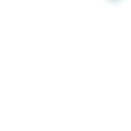
Amsterdam
Heemstede
Hillegom
Volg ons op:
Welkom bij Mobility Group Haaker