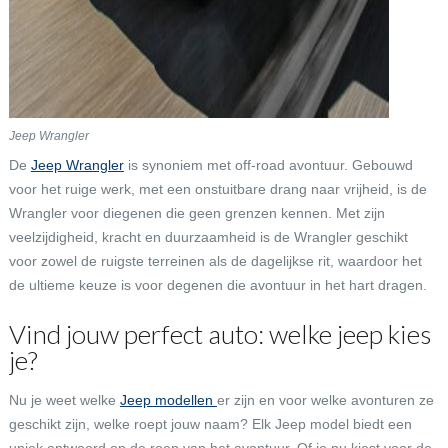
Jeep Wrangler
De
Jeep Wrangler
is synoniem met off-road avontuur. Gebouwd
voor het ruige werk, met een onstuitbare drang naar vrijheid, is de
Wrangler voor diegenen die geen grenzen kennen. Met zijn
veelzijdigheid, kracht en duurzaamheid is de Wrangler geschikt
voor zowel de ruigste terreinen als de dagelijkse rit, waardoor het
de ultieme keuze is voor degenen die avontuur in het hart dragen.
Vind jouw perfect auto: welke jeep kies
je?
Nu je weet welke
Jeep modellen
er zijn en voor welke avonturen ze
geschikt zijn, welke roept jouw naam? Elk Jeep model biedt een