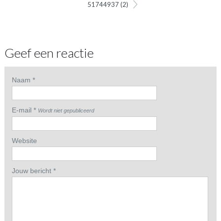
51744937 (2)
Geef een reactie
Naam *
E-mail *
Wordt niet gepubliceerd
Website
Jouw bericht *