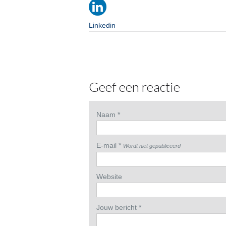
Linkedin
Geef een reactie
Naam *
E-mail *
Wordt niet gepubliceerd
Website
Jouw bericht *