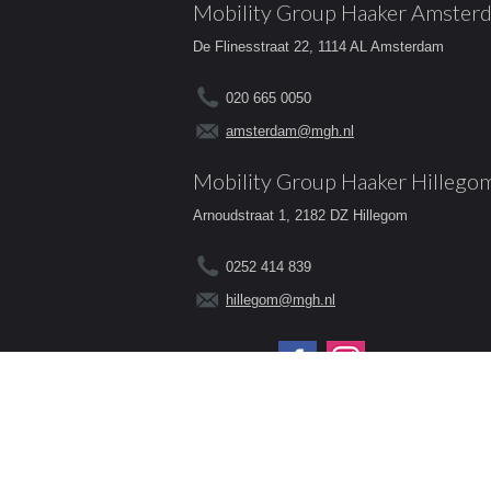
Mobility Group Haaker Amster
De Flinesstraat 22, 1114 AL Amsterdam
020 665 0050
amsterdam@mgh.nl
Mobility Group Haaker Hillego
Arnoudstraat 1, 2182 DZ Hillegom
0252 414 839
hillegom@mgh.nl
Volg ons op:
© 2026 - Mobility Group Haaker