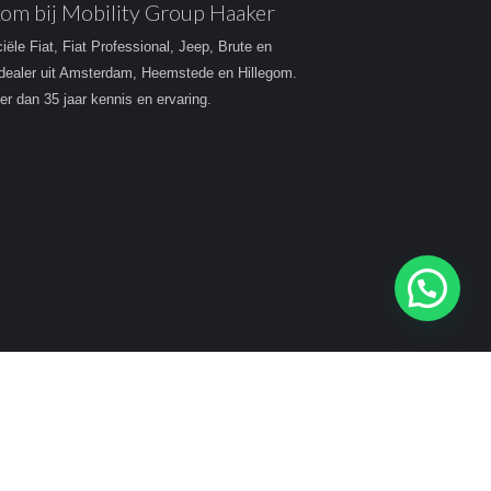
om bij Mobility Group Haaker
ciële Fiat, Fiat Professional, Jeep, Brute en
dealer uit Amsterdam, Heemstede en Hillegom.
r dan 35 jaar kennis en ervaring.
Heeft u een vraag?
acy
Disclaimer
Sitemap Mobility Group Haaker