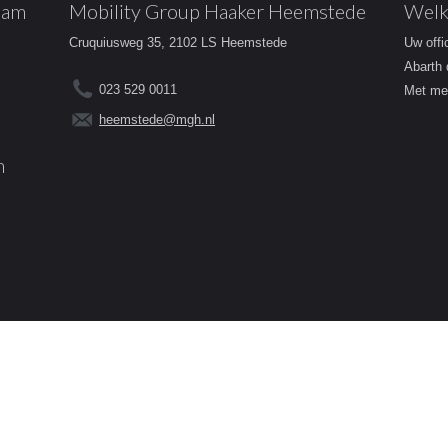
dam
Mobility Group Haaker Heemstede
Welk
Cruquiusweg 35, 2102 LS Heemstede
Uw offi
Abarth 
023 529 0011
Met mee
heemstede@mgh.nl
m
Contact
Voorwaarden
Cookies
Priv