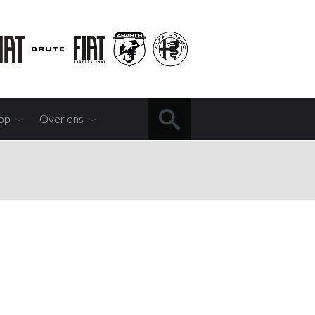
op
Over ons