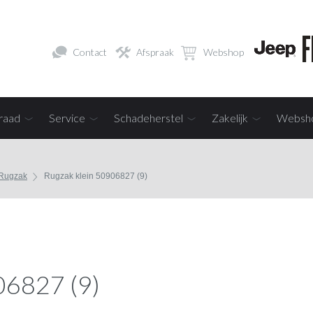
Contact
Afspraak
Webshop
raad
Service
Schadeherstel
Zakelijk
Websh
 Rugzak
Rugzak klein 50906827 (9)
06827 (9)