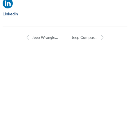
Linkedin
Jeep Wrangler 80th Anniversary
Jeep Compass Longitude privéleasen