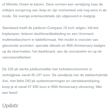
of Mimetic Green te kiezen. Deze vormen een verwijzing naar de
militaire oorsprong van Jeep en zijn momenteel ook nog eens in de
mode. De overige exterieurdetails zijn uitgevoerd in matgrijs.
Standaard heeft de jubileum-Compass 19 inch velgen, full-led-
koplampen, lederen dashboardbekleding en een Uconnect-
multimediascherm in tabletformaat. Het model is voorzien van
glanzende accenten, speciale stiksels en 80th Anniversary-badges
op de vloermatten, het dashboard, aan de voorstoelen en op de
carrosserieflanken.
De 150 pk sterke jubileumeditie met turbobenzinemotor is
verkrijgbaar vanaf 45.197 euro. De vanafprijs van de stekkerhybride
4xe, met liefst 240 pk systeemvermogen en vierwielaandrijving,
koop je al vanaf 47.500 euro in 80th Anniversary-uitvoering. Wat
een feest!
Update