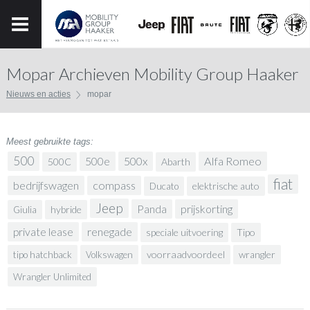
Mopar Archieven Mobility Group Haaker
Nieuws en acties
mopar
Meest gebruikte tags:
500
500x
Alfa Romeo
500e
500C
Abarth
fiat
bedrijfswagen
compass
elektrische auto
Ducato
Jeep
prijskorting
Panda
hybride
Giulia
renegade
private lease
speciale uitvoering
Tipo
voorraadvoordeel
wrangler
tipo hatchback
Volkswagen
Wrangler Unlimited