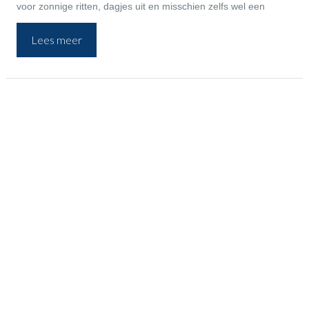
voor zonnige ritten, dagjes uit en misschien zelfs wel een
roadtrip. Met de zomercheck van MGH zorgen we dat je voor
Lees meer
nog geen € 34,95 veilig en zorgeloos op weg kunt. We
controleren belangrijke punten van je auto, zodat je niet voor
verrassingen komt te staan.