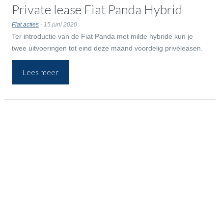
Private lease Fiat Panda Hybrid
Fiat acties
- 15 juni 2020
Ter introductie van de Fiat Panda met milde hybride kun je
twee uitvoeringen tot eind deze maand voordelig privéleasen.
Al vanaf 253 euro per maand all-in. Je profiteert de gehele
Lees meer
looptijd!