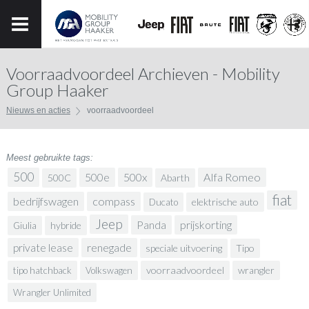
Voorraadvoordeel Archieven - Mobility
Group Haaker
Nieuws en acties
voorraadvoordeel
Meest gebruikte tags:
500
500x
Alfa Romeo
500e
500C
Abarth
fiat
bedrijfswagen
compass
elektrische auto
Ducato
Jeep
prijskorting
Panda
hybride
Giulia
renegade
private lease
speciale uitvoering
Tipo
voorraadvoordeel
wrangler
tipo hatchback
Volkswagen
Wrangler Unlimited