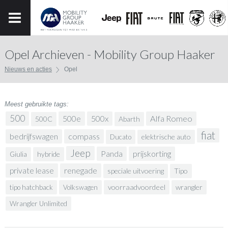
Opel Archieven - Mobility Group Haaker
Nieuws en acties
Opel
Meest gebruikte tags:
500
500x
Alfa Romeo
500e
500C
Abarth
fiat
bedrijfswagen
compass
elektrische auto
Ducato
Jeep
prijskorting
Panda
hybride
Giulia
renegade
private lease
speciale uitvoering
Tipo
voorraadvoordeel
wrangler
tipo hatchback
Volkswagen
Wrangler Unlimited