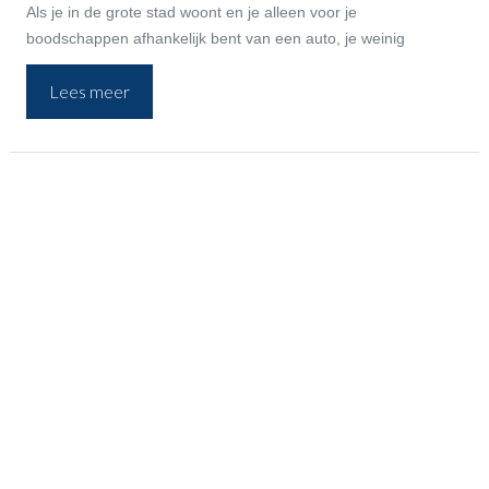
Als je in de grote stad woont en je alleen voor je
boodschappen afhankelijk bent van een auto, je weinig
kilometers maakt en je niet een megabedrag aan
Lees meer
houderschapsbelasting wilt betalen, dan is een kleine
stadsauto ideaal. Zo’n auto bevindt zich in het A-segment en is
doorgaans niet