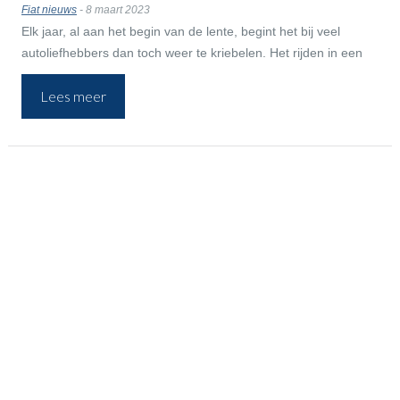
Fiat nieuws
- 8 maart 2023
Elk jaar, al aan het begin van de lente, begint het bij veel
autoliefhebbers dan toch weer te kriebelen. Het rijden in een
cabrio met het dak open. De heerlijk frisse voorjaarsgeur
Lees meer
opsnuiven terwijl de wind je haren lekker door de war wappert.
Voor een aantal mensen die dat gevoel ook willen ervaren een
goede reden om dan toch maar eens een tweede auto aan te
schaffen om in het weekend fijn mee te toeren