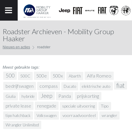
Roadster Archieven - Mobility Group
Haaker
Nieuws en acties
roadster
Meest gebruikte tags:
500
500x
Alfa Romeo
500e
500C
Abarth
fiat
bedrijfswagen
compass
elektrische auto
Ducato
Jeep
prijskorting
Panda
hybride
Giulia
renegade
private lease
speciale uitvoering
Tipo
voorraadvoordeel
wrangler
tipo hatchback
Volkswagen
Wrangler Unlimited