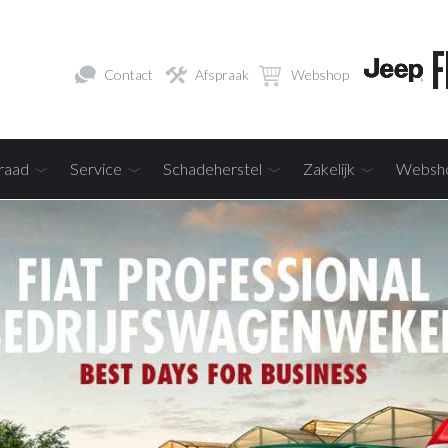
Contact
Afspraak
Webshop
raad
Service
Schadeherstel
Zakelijk
Websh