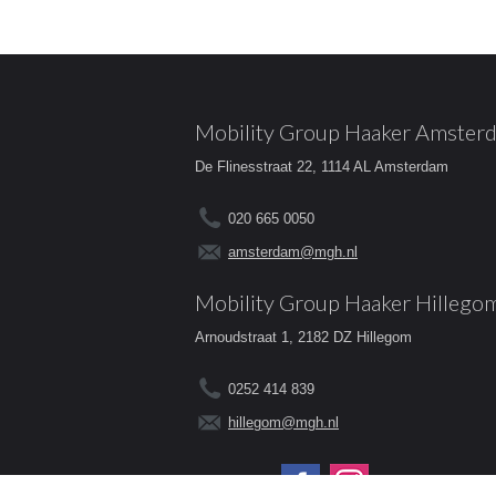
Mobility Group Haaker Amster
De Flinesstraat 22, 1114 AL Amsterdam
020 665 0050
amsterdam@mgh.nl
Mobility Group Haaker Hillego
Arnoudstraat 1, 2182 DZ Hillegom
0252 414 839
hillegom@mgh.nl
Volg ons op: