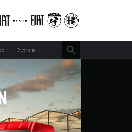
op
Over ons