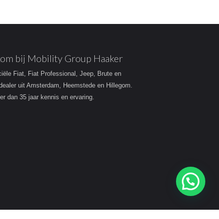
om bij Mobility Group Haaker
ciële Fiat, Fiat Professional, Jeep, Brute en
dealer uit Amsterdam, Heemstede en Hillegom.
r dan 35 jaar kennis en ervaring.
Heeft u een vraag?