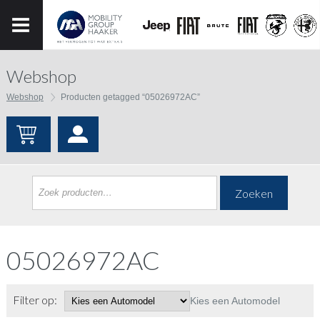
Webshop
Webshop
Producten getagged “05026972AC”
Zoeken
05026972AC
Filter op:
Kies een Automodel