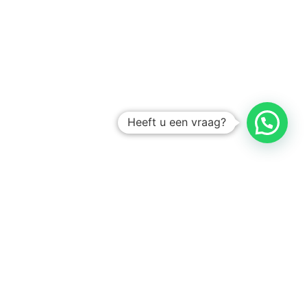
Heeft u een vraag?
Amsterdam
Heemstede
Hillegom