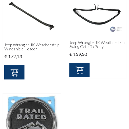
Jeep Wrangler JK Weatherstrip
Jeep Wrangler JK Weatherstrip
Swing Gate To Body
Windshield Header
€
159,50
€
172,13