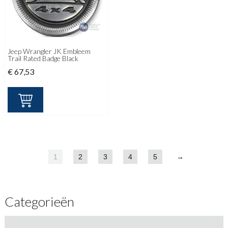
Jeep Wrangler JK Embleem
Trail Rated Badge Black
€
67,53
1
2
3
4
5
→
Categorieën