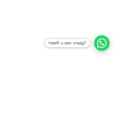
Heeft u een vraag?
Amsterdam
Heemstede
Hillegom