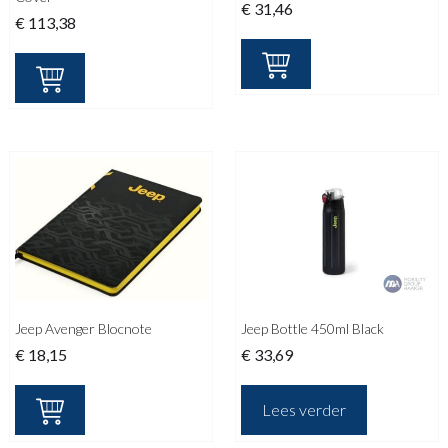
€
31,46
€
113,38
Jeep Avenger Blocnote
Jeep Bottle 450ml Black
€
18,15
€
33,69
Lees verder