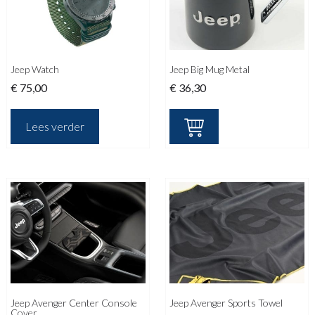
Jeep Watch
Jeep Big Mug Metal
€
75,00
€
36,30
Lees verder
Jeep Avenger Center Console
Jeep Avenger Sports Towel
Cover