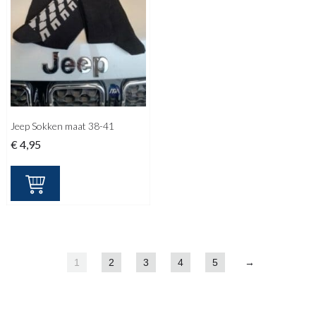
Jeep Sokken maat 38-41
€
4,95
1
2
3
4
5
→