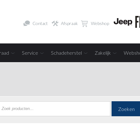
Contact
Afspraak
Webshop
raad
Service
Schadeherstel
Zakelijk
Websh
Zoeken