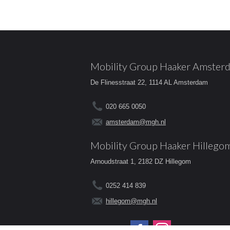
Mobility Group Haaker Amster
De Flinesstraat 22, 1114 AL Amsterdam
020 665 0050
amsterdam@mgh.nl
Mobility Group Haaker Hillego
Arnoudstraat 1, 2182 DZ Hillegom
0252 414 839
hillegom@mgh.nl
Volg ons op: