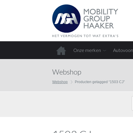
Onze merken
Autovoor
Home
Webshop
Webshop
Producten getagged “1503 CJ”