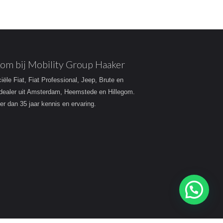
om bij Mobility Group Haaker
ciële Fiat, Fiat Professional, Jeep, Brute en
dealer uit Amsterdam, Heemstede en Hillegom.
r dan 35 jaar kennis en ervaring.
Heeft u een vraag?