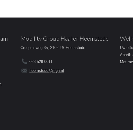
dam
Mobility Group Haaker Heemstede
Welk
Cruquiusweg 35, 2102 LS Heemstede
Uw offi
Abarth 
023 529 0011
Met mee
heemstede@mgh.nl
m