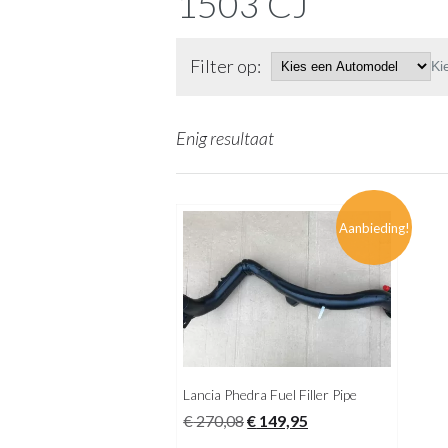
1503 CJ
Filter op:
Ki
Enig resultaat
Aanbieding!
Lancia Phedra Fuel Filler Pipe
Oorspronkelijke
Huidige
€
270,08
€
149,95
prijs
prijs