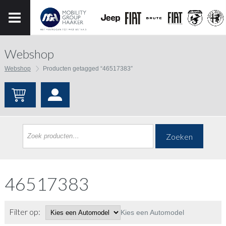
Webshop
Webshop
Producten getagged “46517383”
Zoeken
46517383
Filter op:
Kies een Automodel