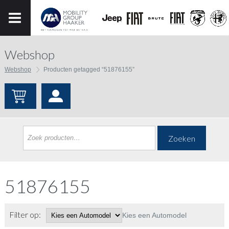
Webshop
Webshop
Producten getagged “51876155”
Zoeken
51876155
Filter op:
Kies een Automodel