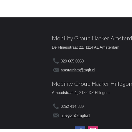
Mobility Group Haaker Amster
De Flinesstraat 22, 1114 AL Amsterdam
020 665 0050
amsterdam@mgh.nl
Mobility Group Haaker Hillego
Arnoudstraat 1, 2182 DZ Hillegom
0252 414 839
hillegom@mgh.nl
Volg ons op: