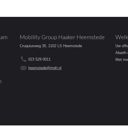
dam
Mobility Group Haaker Heemstede
Welk
Cruquiusweg 35, 2102 LS Heemstede
Uw offi
Abarth 
023 529 0011
Met mee
heemstede@mgh.nl
m