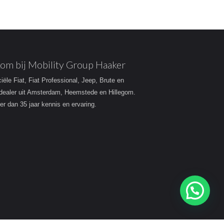
om bij Mobility Group Haaker
ciële Fiat, Fiat Professional, Jeep, Brute en
dealer uit Amsterdam, Heemstede en Hillegom.
r dan 35 jaar kennis en ervaring.
Heeft u een vraag?