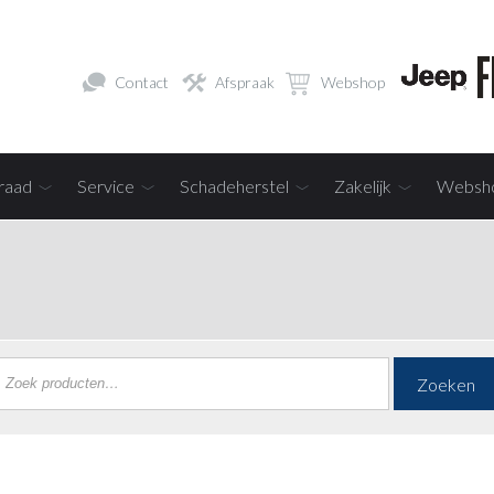
Contact
Afspraak
Webshop
raad
Service
Schadeherstel
Zakelijk
Websh
Zoeken