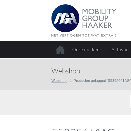
Onze merken
Autovoor
Home
Webshop
Webshop
Producten getagged “55395661AG”