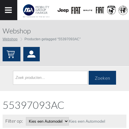
Webshop
Webshop
Producten getagged “55397093AC”
Zoeken
55397093AC
Filter op:
Kies een Automodel